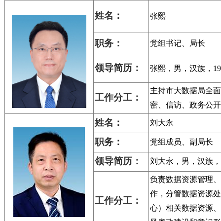
姓名：
张熙
职务：
党组书记、
局长
领导
简历：
张熙
，男，汉族，
19
主持市大数据局全面
工作
分工：
密、信访、政务公开
姓名：
刘大永
职务：
党组成员、
副局长
领导
简历：
刘大永，男，汉族，
负责数据资源管理、
作，分管数据资源处
工作
分工：
心）相关数据资源、