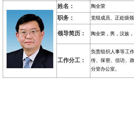
姓名：
陶全荣
职务：
党组成员、正处级领
领导
简历：
陶全荣，男
，汉族，1
负责组织
人事等工
工作
分工：
传、保密、
信访、
分管办公室。