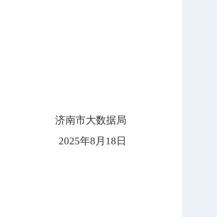
济南市大数据局
202
5
年
8
月
18
日