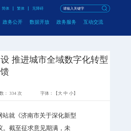
简体
繁体
无障碍
政务公开
数据开放
政务服务
互动交流
设 推进城市全域数字化转型
反馈
次数：
334
次
字体：【
大
中
小
】
网站就《济南市关于深化新型
议。截至征求意见期满，未